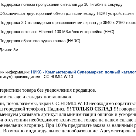
Поддержка полосы пропускания сигналов до 10 Гигабит в секунду
Обеспечивает двусторонний обмен данными между HDMI устройствами
Поддержка 3D-телевидения с разрешениями экрана до 3840 x 2160 точек п
Поддержка сетевого Ethernet 100 Мбит/сек интерфейса (HEC)
Поддержка обратного аудио-канала (HARC)
Длина: 3м
ник информации:
НИКС - Компьютерный Cупермаркет, полный каталог
ртикул) производителя: CC-HDMI4-W-10
теристики товара без уведомления продавцов.
ом складе и складах поставщиков.
лый, позол.разъемы, экран CC-HDMI4-W-10 необходимо обратит
аш городской телефон). Надпись
!!! ТОЛЬКО СКЛАД !!!
говорит 
комендуем указывать артикул для минимизации ошибок и ускорен
При отсутствии необходимого количества товара на нашем складе
недельник-вторник). При 100% предоплате заказа за наличный ра
х. Возможно индивидуальное ценообразование. Аргументированн