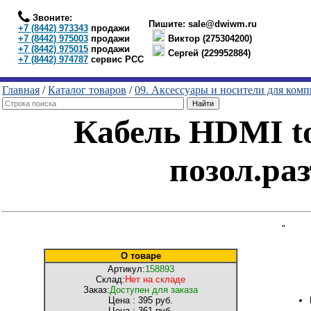
Звоните:
Пишите:
sale@dwiwm.ru
+7 (8442) 973343
продажи
+7 (8442) 975003
продажи
Виктор (275304200)
+7 (8442) 975015
продажи
Сергей (229952884)
+7 (8442) 974787
сервис РСС
Главная
/
Каталог товаров
/
09. Аксессуары и носители для ком
Кабель HDMI to
позол.ра
"
О товаре
Артикул:
158893
Склад:
Нет на складе
Заказ:
Доступен для заказа
Цена :
395 руб.
Цена :
361 руб.