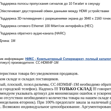
Поддержка полосы пропускания сигналов до 10 Гигабит в секунду
Обеспечивает двусторонний обмен данными между HDMI устройствами
Поддержка 3D-телевидения с разрешениями экрана до 3840 x 2160 точек п
Поддержка сетевого Ethernet 100 Мбит/сек интерфейса (HEC)
Поддержка обратного аудио-канала (HARC)
Длина: 1М
ник информации:
НИКС - Компьютерный Cупермаркет, полный каталог
ртикул) производителя: CC-HDMI4F-1M
теристики товара без уведомления продавцов.
ом складе и складах поставщиков.
рный, плоский, позол.разъемы, CC-HDMI4F-1M необходимо обра
аш городской телефон). Надпись
!!! ТОЛЬКО СКЛАД !!!
говорит 
комендуем указывать артикул для минимизации ошибок и ускорен
При отсутствии необходимого количества товара на нашем складе
недельник-вторник). При 100% предоплате заказа за наличный ра
х. Возможно индивидуальное ценообразование. Аргументированн