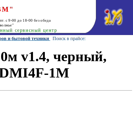
ВМ"
т. с 9-00 до 18-00 без обеда
волжье"
анный сервисный центр
ров и бытовой техники
Поиск в прайсе:
0м v1.4, черный,
-HDMI4F-1M