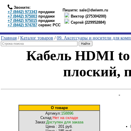
Звоните:
Пишите:
sale@dwiwm.ru
+7 (8442) 973343
продажи
+7 (8442) 975003
продажи
Виктор (275304200)
+7 (8442) 975015
продажи
Сергей (229952884)
+7 (8442) 974787
сервис РСС
Главная
/
Каталог товаров
/
09. Аксессуары и носители для ком
Кабель HDMI to 
плоский, 
"
О товаре
Артикул:
158896
Склад:
Нет на складе
Заказ:
Доступен для заказа
Цена :
201 руб.
Цена :
185 руб.