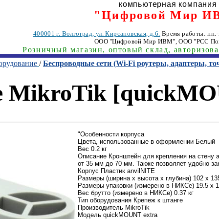
компьютерная компания
"Цифровой Мир И
400001
г. Волгоград
,
ул. Кирсановская, д.6.
Время работы: пн.-п
ООО "Цифровой Мир ИВМ"
, ООО "РСС По
Розничный магазин, оптовый склад, авторизов
орудование
/
Беспроводные сети (Wi-Fi роутеры, адаптеры, то
 MikroTik [quickMO
"Особенности корпуса
Цвета, использованные в оформлении Белый
Вес 0.2 кг
Описание Кронштейн для крепления на стену 
от 35 мм до 70 мм. Также позволяет удобно за
Корпус Пластик anvilNITE
Размеры (ширина x высота x глубина) 102 x 13
Размеры упаковки (измерено в НИКСе) 19.5 x 1
Вес брутто (измерено в НИКСе) 0.37 кг
Тип оборудования Крепеж к штанге
Производитель MikroTik
Модель quickMOUNT extra