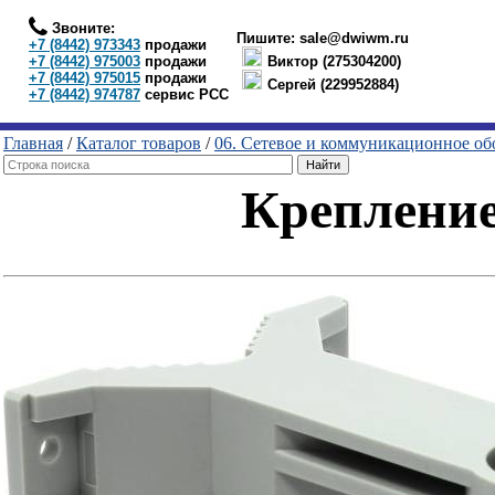
Звоните:
Пишите:
sale@dwiwm.ru
+7 (8442) 973343
продажи
+7 (8442) 975003
продажи
Виктор (275304200)
+7 (8442) 975015
продажи
Сергей (229952884)
+7 (8442) 974787
сервис РСС
Главная
/
Каталог товаров
/
06. Сетевое и коммуникационное об
Крепление