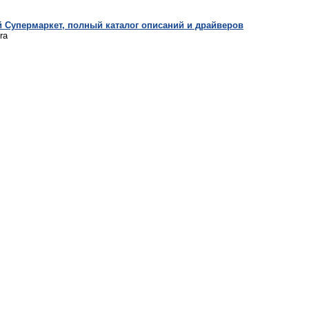
 Cупермаркет, полный каталог описаний и драйверов
ra