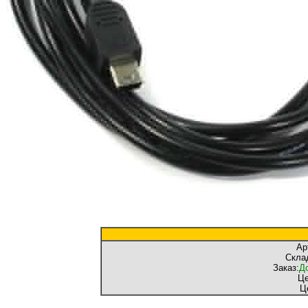
Ар
Скла
Заказ:
До
Це
Ц