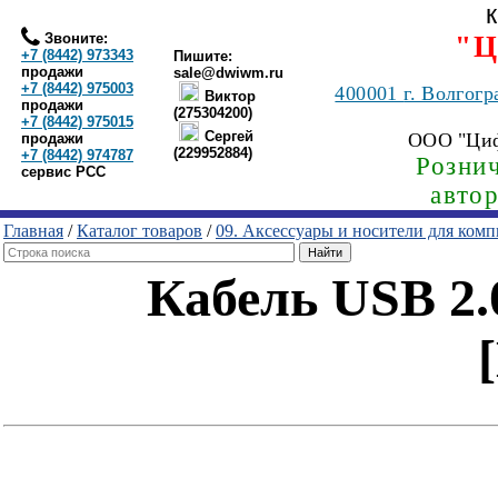
Звоните:
"Ц
+7 (8442) 973343
Пишите:
продажи
sale@dwiwm.ru
+7 (8442) 975003
400001
г. Волгогр
Виктор
продажи
(275304200)
+7 (8442) 975015
Сергей
ООО "Ци
продажи
(229952884)
+7 (8442) 974787
Рознич
сервис РСС
авто
Главная
/
Каталог товаров
/
09. Аксессуары и носители для ком
Кабель USB 2.0