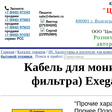
Звоните:
"Ц
+7 (8442) 973343
Пишите:
продажи
sale@dwiwm.ru
+7 (8442) 975003
400001
г. Волгогр
Виктор
продажи
(275304200)
+7 (8442) 975015
Сергей
ООО "Ци
продажи
(229952884)
+7 (8442) 974787
Рознич
сервис РСС
авто
Главная
/
Каталог товаров
/
09. Аксессуары и носители для ком
бытовой техники
Поиск в прайсе:
Кабель для мон
фильтра) Exeg
"Прочие хар
Прочее Позо
О товаре