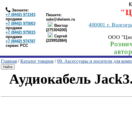
Звоните:
"Ц
+7 (8442) 973343
Пишите:
продажи
sale@dwiwm.ru
+7 (8442) 975003
400001
г. Волгогр
Виктор
продажи
(275304200)
+7 (8442) 975015
Сергей
ООО "Ци
продажи
(229952884)
+7 (8442) 974787
Рознич
сервис РСС
авто
Главная
/
Каталог товаров
/
09. Аксессуары и носители для ком
Аудиокабель Jack3