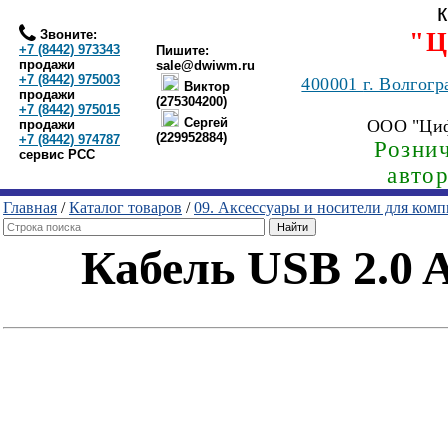
Звоните:
"Ц
+7 (8442) 973343
Пишите:
продажи
sale@dwiwm.ru
+7 (8442) 975003
400001
г. Волгогр
Виктор
продажи
(275304200)
+7 (8442) 975015
Сергей
ООО "Ци
продажи
(229952884)
+7 (8442) 974787
Рознич
сервис РСС
авто
Главная
/
Каталог товаров
/
09. Аксессуары и носители для ком
Кабель USB 2.0 A