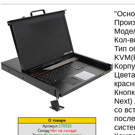
"Осно
Произ
Моде
Кол-в
Тип о
KVM(
Корпу
Цвета
крас
Кнопк
Next)
со вс
после
О товаре
сист
Артикул:
170315
Склад:
Нет на складе