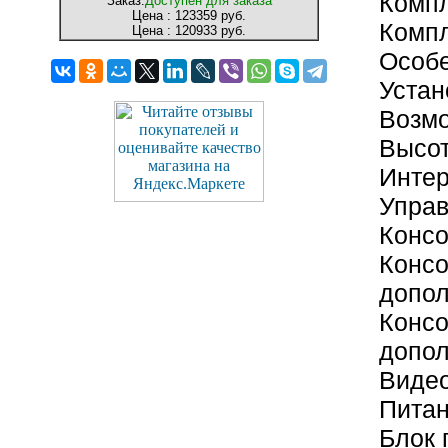
Компл
Заказ:
Доступен для заказа
Цена :
123359 руб.
Компл
Цена :
120933 руб.
Особе
Устан
Возм
Высо
Интер
Управ
Конс
Консо
допол
Консо
допо
Видео
Пита
Блок 