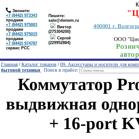
Звоните:
"Ц
+7 (8442) 973343
Пишите:
продажи
sale@dwiwm.ru
+7 (8442) 975003
400001
г. Волгогр
Виктор
продажи
(275304200)
+7 (8442) 975015
Сергей
ООО "Ци
продажи
(229952884)
+7 (8442) 974787
Рознич
сервис РСС
авто
Главная
/
Каталог товаров
/
09. Аксессуары и носители для ком
бытовой техники
Поиск в прайсе:
Коммутатор Pr
выдвижная однор
+ 16-port 