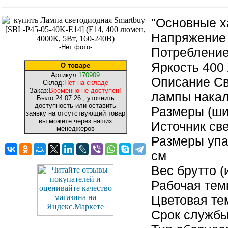
"Основные х
Напряжение 
-Нет фото-
Потребление
Яркость 400
О товаре
Артикул:
170909
Описание Св
Склад:
Нет на складе
Заказ:
Временно не доступен!
лампы накал
Было
24.07.26
, уточнить
доступность или оставить
Размеры (шир
заявку на отсутствующий товар
вы можете через наших
Источник св
менеджеров
Размеры упак
см
Вес брутто (
Рабочая темп
Цветовая те
Срок службы