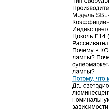
Тип оборудо
Производите
Модель SBL-
Коэффициент
Индекс цвет
Цоколь E14 
Рассеивател
Почему в К
лампы? Поч
супермаркет
лампы?
Потому, что
Да, светоди
люминесцент
номинальную
зависимости