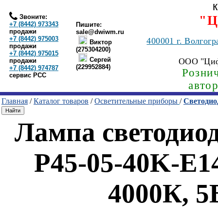
Звоните:
"Ц
+7 (8442) 973343
Пишите:
продажи
sale@dwiwm.ru
+7 (8442) 975003
400001
г. Волгогр
Виктор
продажи
(275304200)
+7 (8442) 975015
Сергей
ООО "Ци
продажи
(229952884)
+7 (8442) 974787
Рознич
сервис РСС
авто
Главная
/
Каталог товаров
/
Осветительные приборы
/
Светодио
Лампа светодио
P45-05-40K-E14
4000К, 5