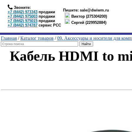
Звоните:
Пишите:
sale@dwiwm.ru
+7 (8442) 973343
продажи
+7 (8442) 975003
продажи
Виктор (275304200)
+7 (8442) 975015
продажи
Сергей (229952884)
+7 (8442) 974787
сервис РСС
Главная
/
Каталог товаров
/
09. Аксессуары и носители для ком
Кабель HDMI to mi