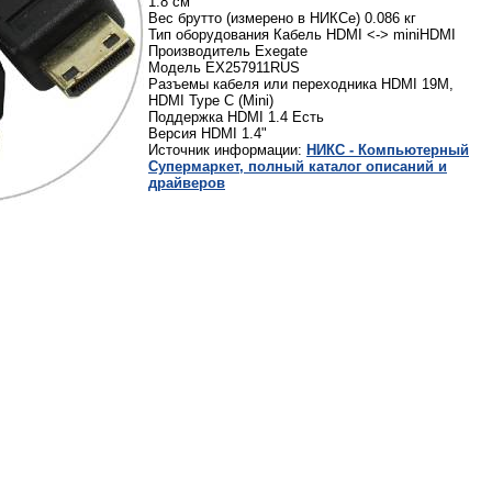
1.8 см
Вес брутто (измерено в НИКСе) 0.086 кг
Тип оборудования Кабель HDMI <-> miniHDMI
Производитель Exegate
Модель EX257911RUS
Разъемы кабеля или переходника HDMI 19M,
HDMI Type C (Mini)
Поддержка HDMI 1.4 Есть
Версия HDMI 1.4"
Источник информации:
НИКС - Компьютерный
Cупермаркет, полный каталог описаний и
драйверов