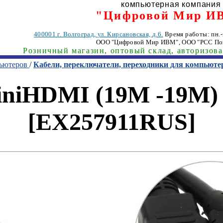
компьютерная компания
"Цифровой Мир И
400001
г. Волгоград
,
ул. Кирсановская, д.6.
Время работы: пн.-п
ООО "Цифровой Мир ИВМ"
, ООО "РСС По
Розничный магазин, оптовый склад, авторизов
пьютеров
/
Кабели, переключатели, переходники для компьюте
niHDMI (19M -19M) 1.
[EX257911RUS]