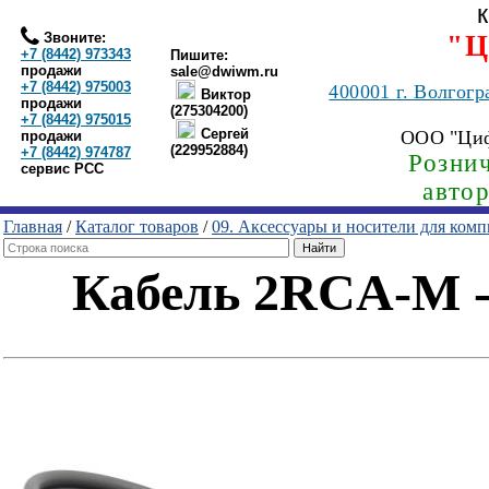
Звоните:
"Ц
+7 (8442) 973343
Пишите:
продажи
sale@dwiwm.ru
+7 (8442) 975003
400001
г. Волгогр
Виктор
продажи
(275304200)
+7 (8442) 975015
Сергей
ООО "Ци
продажи
(229952884)
+7 (8442) 974787
Рознич
сервис РСС
авто
Главная
/
Каталог товаров
/
09. Аксессуары и носители для ком
Кабель 2RCA-M -