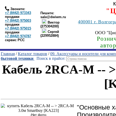
Звоните:
"Ц
+7 (8442) 973343
Пишите:
продажи
sale@dwiwm.ru
+7 (8442) 975003
400001
г. Волгогр
Виктор
продажи
(275304200)
+7 (8442) 975015
Сергей
ООО "Ци
продажи
(229952884)
+7 (8442) 974787
Рознич
сервис РСС
авто
Главная
/
Каталог товаров
/
09. Аксессуары и носители для ком
бытовой техники
Поиск в прайсе:
Кабель 2RCA-M -- 
[
"Основные х
Производите
-Нет фото-