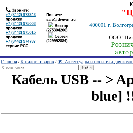
Звоните:
"Ц
+7 (8442) 973343
Пишите:
продажи
sale@dwiwm.ru
+7 (8442) 975003
400001
г. Волгогр
Виктор
продажи
(275304200)
+7 (8442) 975015
Сергей
ООО "Ци
продажи
(229952884)
+7 (8442) 974787
Рознич
сервис РСС
авто
Главная
/
Каталог товаров
/
09. Аксессуары и носители для ком
Кабель USB -- > Ap
blue]