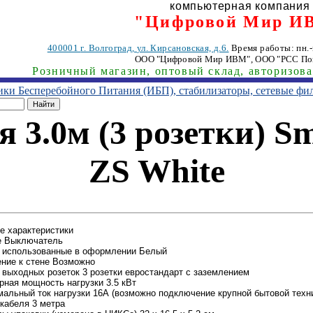
компьютерная компания
"Цифровой Мир И
400001
г. Волгоград
,
ул. Кирсановская, д.6.
Время работы: пн.-п
ООО "Цифровой Мир ИВМ"
, ООО "РСС По
Розничный магазин, оптовый склад, авторизов
ники Бесперебойного Питания (ИБП), стабилизаторы, сетевые фи
 3.0м (3 розетки) Sm
ZS White
е характеристики
е Выключатель
, использованные в оформлении Белый
ние к стене Возможно
 выходных розеток 3 розетки евростандарт с заземлением
ная мощность нагрузки 3.5 кВт
альный ток нагрузки 16А (возможно подключение крупной бытовой техн
кабеля 3 метра