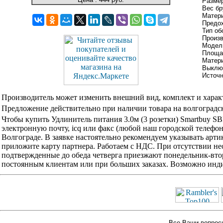
Размер
Вес бр
Матери
Предо
Тип об
Произв
Модель
Площад
Матери
Выклю
Источ
Производитель может изменить внешний вид, комплект и харак
Предложение действительно при наличии товара на волгоградск
Чтобы купить Удлинитель питания 3.0м (3 розетки) Smartbuy S
электронную почту, icq или факс (любой наш городской телефо
Волгограде. В заявке настоятельно рекомендуем указывать арти
приложите карту партнера. Работаем с НДС. При отсутствии не
подтвержденные до обеда четверга приезжают понедельник-вторн
постоянным клиентам или при больших заказах. Возможно инди
Все Ваши вопросы