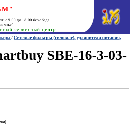
ВМ"
т. с 9-00 до 18-00 без обеда
волжье"
анный сервисный центр
льтры
/
Сетевые фильтры (силовые), удлинители питания,
artbuy SBE-16-3-03-
ики)