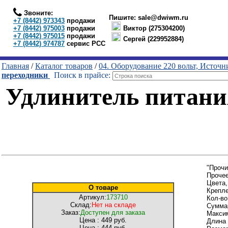
Звоните:
Пишите:
sale@dwiwm.ru
+7 (8442) 973343
продажи
+7 (8442) 975003
продажи
Виктор (275304200)
+7 (8442) 975015
продажи
Сергей (229952884)
+7 (8442) 974787
сервис РСС
Главная
/
Каталог товаров
/
04. Оборудование 220 вольт, Источ
переходники
Поиск в прайсе:
Удлинитель питания
"Прочи
Проче
Цвета
О товаре
Крепле
Артикул:
173710
Кол-во
Склад:
Нет на складе
Суммар
Заказ:
Доступен для заказа
Максим
Цена :
449 руб.
Длина 
Цена :
444 руб.