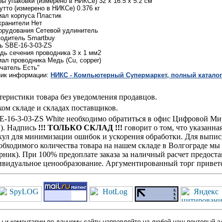
ы упаковки (измерено в НИКСе) 32 x 16.5 x 5.2 см
утто (измерено в НИКСе) 0.376 кг
ал корпуса Пластик
хранители Нет
орудования Сетевой удлинитель
одитель Smartbuy
 SBE-16-3-03-ZS
ь сечения проводника 3 x 1 мм2
ал проводника Медь (Cu, copper)
чатель Есть"
ник информации:
НИКС - Компьютерный Cупермаркет, полный каталог
теристики товара без уведомления продавцов.
ом складе и складах поставщиков.
BE-16-3-03-ZS White необходимо обратиться в офис Цифровой М
н). Надпись
!!! ТОЛЬКО СКЛАД !!!
говорит о том, что указанна
кул для минимизации ошибок и ускорения обработки. Для выписк
обходимого количества товара на нашем складе в Волгограде мы
ик). При 100% предоплате заказа за наличный расчет предостав
видуальное ценообразование. Аргументированный торг приветс
 и коментарии по данному сайту направляйте на любой наш почтовый а