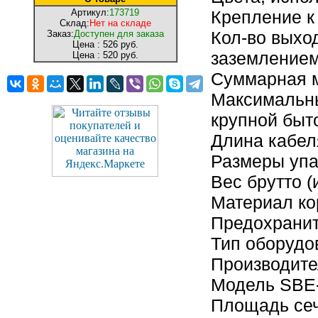
Артикул:
173719
Крепление к
Склад:
Нет на складе
Кол-во выход
Заказ:
Доступен для заказа
Цена :
526 руб.
заземление
Цена :
520 руб.
Суммарная м
Максимальны
крупной быт
Длина кабел
Размеры упак
Вес брутто (
Материал ко
Предохранит
Тип оборудо
Производите
Модель SBE-
Площадь сеч