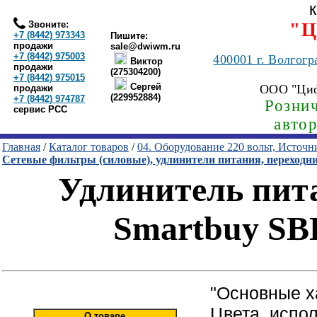
Звоните:
"Ц
+7 (8442) 973343
Пишите:
продажи
sale@dwiwm.ru
+7 (8442) 975003
400001
г. Волгогр
Виктор
продажи
(275304200)
+7 (8442) 975015
Сергей
ООО "Ци
продажи
(229952884)
+7 (8442) 974787
Рознич
сервис РСС
авто
Главная
/
Каталог товаров
/
04. Оборудование 220 вольт, Источ
Сетевые фильтры (силовые), удлинители питания, переходн
Удлинитель пита
Smartbuy SBE
"Основные х
Цвета, испо
О товаре