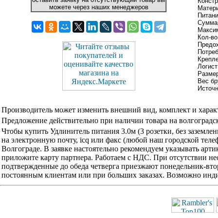
Констр
можете через наших менеджеров
Матери
Питан
Суммар
Максим
Кол-во
Предо
Потреб
Крепле
Логист
Размер
Вес бр
Источ
Производитель может изменить внешний вид, комплект и харак
Предложение действительно при наличии товара на волгоградск
Чтобы купить Удлинитель питания 3.0м (3 розетки, без заземл
на электронную почту, icq или факс (любой наш городской тел
Волгограде. В заявке настоятельно рекомендуем указывать арти
приложите карту партнера. Работаем с НДС. При отсутствии не
подтвержденные до обеда четверга приезжают понедельник-вторн
постоянным клиентам или при больших заказах. Возможно инди