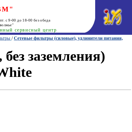
ВМ"
т. с 9-00 до 18-00 без обеда
волжье"
анный сервисный центр
льтры
/
Сетевые фильтры (силовые), удлинители питания,
 без заземления)
White