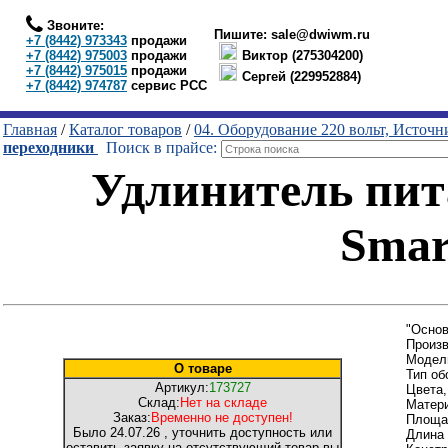
Звоните:
Пишите:
sale@dwiwm.ru
+7 (8442) 973343
продажи
+7 (8442) 975003
продажи
Виктор (275304200)
+7 (8442) 975015
продажи
Сергей (229952884)
+7 (8442) 974787
сервис РСС
Главная
/
Каталог товаров
/
04. Оборудование 220 вольт, Источ
переходники
Поиск в прайсе:
Удлинитель пита
Smar
"Основ
Произв
Модель
О товаре
Тип об
Артикул:
173727
Цвета
Склад:
Нет на складе
Матери
Заказ:
Временно не доступен!
Площад
Было
24.07.26
, уточнить доступность или
Длина 
оставить заявку на отсутствующий товар вы