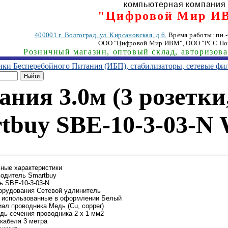
компьютерная компания
"Цифровой Мир И
400001
г. Волгоград
,
ул. Кирсановская, д.6.
Время работы: пн.-п
ООО "Цифровой Мир ИВМ"
, ООО "РСС По
Розничный магазин, оптовый склад, авторизов
ники Бесперебойного Питания (ИБП), стабилизаторы, сетевые фи
ния 3.0м (3 розетки,
tbuy SBE-10-3-03-N 
ные характеристики
одитель Smartbuy
 SBE-10-3-03-N
орудования Сетевой удлинитель
, использованные в оформлении Белый
ал проводника Медь (Cu, copper)
ь сечения проводника 2 x 1 мм2
кабеля 3 метра