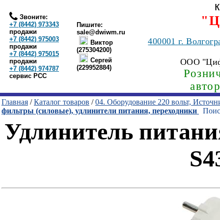
Звоните:
"Ц
+7 (8442) 973343
Пишите:
продажи
sale@dwiwm.ru
+7 (8442) 975003
400001
г. Волгогр
Виктор
продажи
(275304200)
+7 (8442) 975015
Сергей
ООО "Ци
продажи
(229952884)
+7 (8442) 974787
Рознич
сервис РСС
авто
Главная
/
Каталог товаров
/
04. Оборудование 220 вольт, Источ
фильтры (силовые), удлинители питания, переходники
Поиск
Удлинитель питания
S4