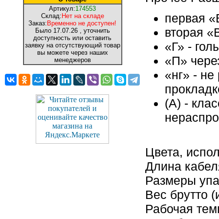
Артикул:
174553
первая «
Склад:
Нет на складе
Заказ:
Временно не доступен!
вторая «
Было
17.07.26
, уточнить
доступность или оставить
«Г» - гол
заявку на отсутствующий товар
вы можете через наших
«П» чере
менеджеров
«нг» - н
прокладк
(А) - кла
нераспро
Цвета, испо
Длина кабел
Размеры упак
Вес брутто (
Рабочая темп