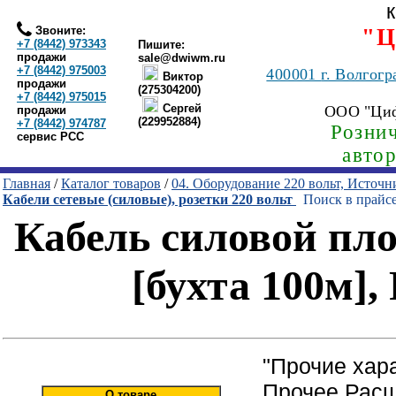
Звоните:
"Ц
+7 (8442) 973343
Пишите:
продажи
sale@dwiwm.ru
+7 (8442) 975003
400001
г. Волгогр
Виктор
продажи
(275304200)
+7 (8442) 975015
Сергей
ООО "Ци
продажи
(229952884)
+7 (8442) 974787
Рознич
сервис РСС
авто
Главная
/
Каталог товаров
/
04. Оборудование 220 вольт, Источ
Кабели сетевые (силовые), розетки 220 вольт
Поиск в прайс
Кабель силовой пло
[бухта 100м], 
"Прочие хар
Прочее Расш
О товаре