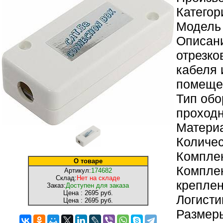
Категор
Модель
Описани
отрезко
кабеля 
помеще
Тип обо
проход
Матери
Количес
Комплек
О товаре
Комплек
Артикул:
174682
Склад:
Нет на складе
крепле
Заказ:
Доступен для заказа
Цена :
2695 руб.
Логисти
Цена :
2695 руб.
Размеры