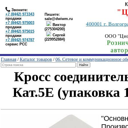
Звоните:
"Ц
+7 (8442) 973343
Пишите:
продажи
sale@dwiwm.ru
+7 (8442) 975003
400001
г. Волгогр
Виктор
продажи
(275304200)
+7 (8442) 975015
Сергей
ООО "Ци
продажи
(229952884)
+7 (8442) 974787
Рознич
сервис РСС
авто
Главная
/
Каталог товаров
/
06. Сетевое и коммуникационное об
Кросс соединител
Кат.5E (упаковка 1
"Основн
Произво