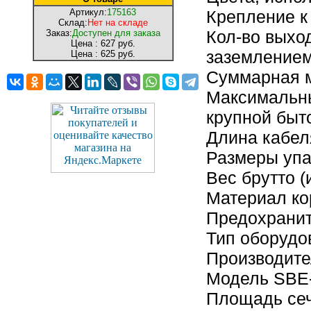
Артикул:
175163
Крепление к
Склад:
Нет на складе
Кол-во выход
Заказ:
Доступен для заказа
Цена :
627 руб.
заземление
Цена :
625 руб.
Суммарная м
Максимальны
крупной быт
Длина кабел
Размеры упак
Вес брутто (
Материал ко
Предохранит
Тип оборудо
Производите
Модель SBE-
Площадь сеч