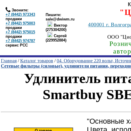
Звоните:
"Ц
+7 (8442) 973343
Пишите:
продажи
sale@dwiwm.ru
+7 (8442) 975003
400001
г. Волгогр
Виктор
продажи
(275304200)
+7 (8442) 975015
Сергей
ООО "Ци
продажи
(229952884)
+7 (8442) 974787
Рознич
сервис РСС
авто
Главная
/
Каталог товаров
/
04. Оборудование 220 вольт, Источ
Сетевые фильтры (силовые), удлинители питания, переходн
Удлинитель пита
Smartbuy SBE
"Основные х
Цвета, испо
О товаре