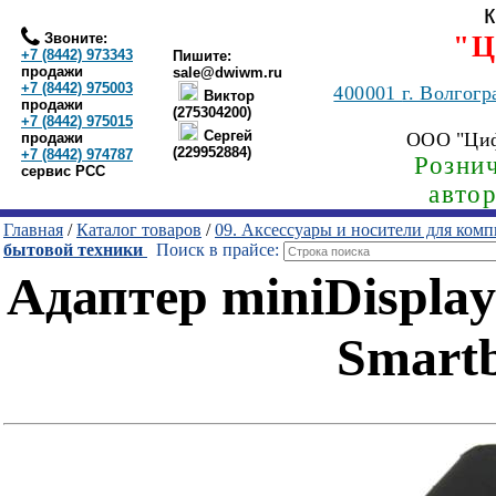
Звоните:
"Ц
+7 (8442) 973343
Пишите:
продажи
sale@dwiwm.ru
+7 (8442) 975003
400001
г. Волгогр
Виктор
продажи
(275304200)
+7 (8442) 975015
Сергей
ООО "Ци
продажи
(229952884)
+7 (8442) 974787
Рознич
сервис РСС
авто
Главная
/
Каталог товаров
/
09. Аксессуары и носители для ком
бытовой техники
Поиск в прайсе:
Адаптер miniDisplay
Smartb