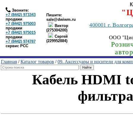
Звоните:
"Ц
+7 (8442) 973343
Пишите:
продажи
sale@dwiwm.ru
+7 (8442) 975003
400001
г. Волгогр
Виктор
продажи
(275304200)
+7 (8442) 975015
Сергей
ООО "Ци
продажи
(229952884)
+7 (8442) 974787
Рознич
сервис РСС
авто
Главная
/
Каталог товаров
/
09. Аксессуары и носители для ком
Кабель HDMI to
фильтра