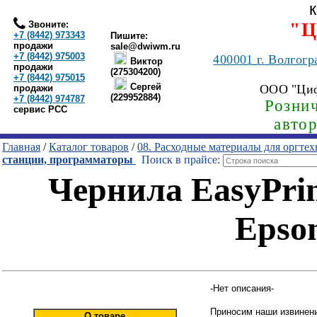
Звоните:
"Ц
+7 (8442) 973343
Пишите:
продажи
sale@dwiwm.ru
+7 (8442) 975003
400001
г. Волгогр
Виктор
продажи
(275304200)
+7 (8442) 975015
Сергей
ООО "Ци
продажи
(229952884)
+7 (8442) 974787
Рознич
сервис РСС
авто
Главная
/
Каталог товаров
/
08. Расходные материалы для оргте
станции, программаторы
Поиск в прайсе:
Чернила EasyPrin
Epson
-Нет описания-
Приносим наши извинени
О товаре