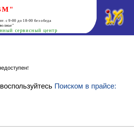
ВМ"
т. с 9-00 до 18-00 без обеда
волжье"
анный сервисный центр
недоступен!
воспользуйтесь
Поиском в прайсе: