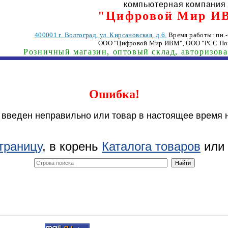
компьютерная компания
"Цифровой Мир И
400001
г. Волгоград
,
ул. Кирсановская, д.6.
Время работы: пн.-п
ООО "Цифровой Мир ИВМ"
, ООО "РСС По
Розничный магазин, оптовый склад, авторизов
Ошибка!
 введен неправильно или товар в настоящее время 
траницу
, в корень
Каталога товаров
или 