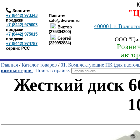
Звоните:
"Ц
+7 (8442) 973343
Пишите:
продажи
sale@dwiwm.ru
+7 (8442) 975003
400001
г. Волгогр
Виктор
продажи
(275304200)
+7 (8442) 975015
Сергей
ООО "Ци
продажи
(229952884)
+7 (8442) 974787
Рознич
сервис РСС
авто
Главная
/
Каталог товаров
/
01. Комплектующие ПК (для настол
компьютеров
Поиск в прайсе:
Жесткий диск 60
1