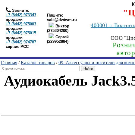
Звоните:
"Ц
+7 (8442) 973343
Пишите:
продажи
sale@dwiwm.ru
+7 (8442) 975003
400001
г. Волгогр
Виктор
продажи
(275304200)
+7 (8442) 975015
Сергей
ООО "Ци
продажи
(229952884)
+7 (8442) 974787
Рознич
сервис РСС
авто
Главная
/
Каталог товаров
/
09. Аксессуары и носители для ком
Аудиокабель Jack3.5