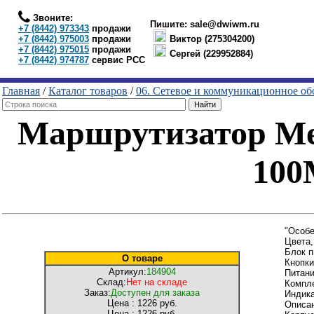
Звоните:
Пишите:
sale@dwiwm.ru
+7 (8442) 973343
продажи
+7 (8442) 975003
продажи
Виктор (275304200)
+7 (8442) 975015
продажи
Сергей (229952884)
+7 (8442) 974787
сервис РСС
Главная
/
Каталог товаров
/
06. Сетевое и коммуникационное об
Маршрутизатор Mer
100
"Особе
Цвета
Блок п
О товаре
Кнопки
Артикул:
184904
Питани
Склад:
Нет на складе
Компле
Заказ:
Доступен для заказа
Индика
Цена :
1226 руб.
Описа
Цена :
1226 руб.