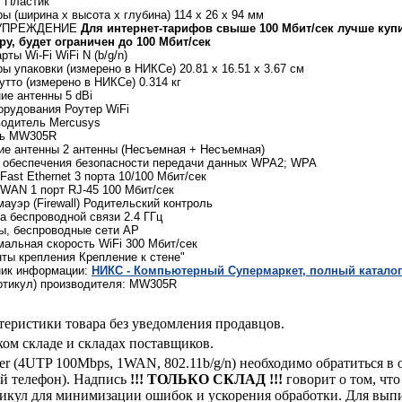
 Пластик
ы (ширина x высота x глубина) 114 x 26 x 94 мм
УПРЕЖДЕНИЕ
Для интернет-тарифов свыше 100 Мбит/сек лучше купит
у, будет ограничен до 100 Мбит/сек
рты Wi-Fi WiFi N (b/g/n)
ы упаковки (измерено в НИКСе) 20.81 x 16.51 x 3.67 см
утто (измерено в НИКСе) 0.314 кг
ие антенны 5 dBi
орудования Роутер WiFi
одитель Mercusys
ь MW305R
е антенны 2 антенны (Несъемная + Несъемная)
 обеспечения безопасности передачи данных WPA2; WPA
Fast Ethernet 3 порта 10/100 Мбит/сек
WAN 1 порт RJ-45 100 Мбит/сек
ауэр (Firewall) Родительский контроль
а беспроводной связи 2.4 ГГц
ы, беспроводные сети AP
альная скорость WiFi 300 Мбит/сек
ты крепления Крепление к стене"
ник информации:
НИКС - Компьютерный Cупермаркет, полный каталог
ртикул) производителя: MW305R
теристики товара без уведомления продавцов.
ом складе и складах поставщиков.
er (4UTP 100Mbps, 1WAN, 802.11b/g/n) необходимо обратиться 
ой телефон). Надпись
!!! ТОЛЬКО СКЛАД !!!
говорит о том, что
тикул для минимизации ошибок и ускорения обработки. Для выпи