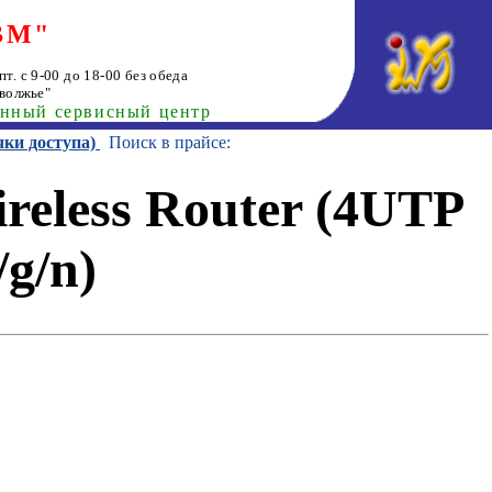
ВМ"
т. с 9-00 до 18-00 без обеда
волжье"
анный сервисный центр
чки доступа)
Поиск в прайсе:
eless Router (4UTP
g/n)