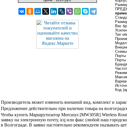
Корпус
Размер
ПРЕД
пример
Станда
Размер
Вес бр
Усилен
Тип об
Произв
Модел
Внешни
Схемы
Порты 
Порты 
Брандм
Частот
Режим
Максим
Вариан
Источ
Код (а
Производитель может изменить внешний вид, комплект и харак
Предложение действительно при наличии товара на волгоградск
Чтобы купить Маршрутизатор Mercusys [MW305R] Wireless Rout
заявку на электронную почту, icq или факс (любой наш городск
в Волгограде. В заявке настоятельно рекомендуем указывать ар