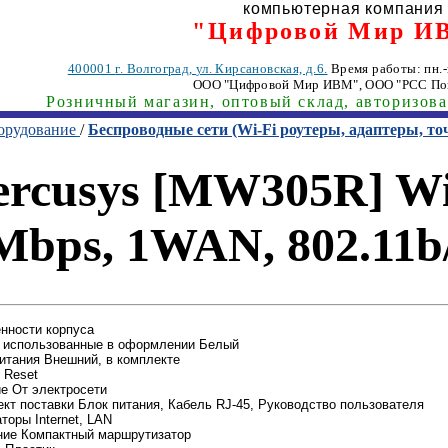
компьютерная компания
"Цифровой Мир И
400001
г. Волгоград
,
ул. Кирсановская, д.6.
Время работы: пн.-п
ООО "Цифровой Мир ИВМ"
, ООО "РСС По
Розничный магазин, оптовый склад, авторизов
орудование
/
Беспроводные сети (Wi-Fi роутеры, адаптеры, то
cusys [MW305R] Wir
Mbps, 1WAN, 802.11b/
нности корпуса
, использованные в оформлении Белый
итания Внешний, в комплекте
 Reset
е От электросети
кт поставки Блок питания, Кабель RJ-45, Руководство пользователя
торы Internet, LAN
ние Компактный маршрутизатор