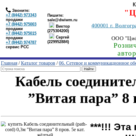
Звоните:
"Ц
+7 (8442) 973343
Пишите:
продажи
sale@dwiwm.ru
+7 (8442) 975003
400001
г. Волгогр
Виктор
продажи
(275304200)
+7 (8442) 975015
Сергей
ООО "Ци
продажи
(229952884)
+7 (8442) 974787
Рознич
сервис РСС
авто
Главная
/
Каталог товаров
/
06. Сетевое и коммуникационное об
Кабель соединител
”Витая пара” 8 
***!!! Эт