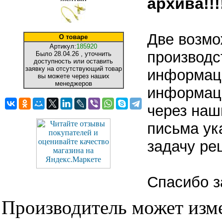
архива!!!!
Две возмо
О товаре
Артикул:
185920
производс
Было
28.04.26
, уточнить
доступность или оставить
заявку на отсутствующий товар
информаци
вы можете через наших
менеджеров
информаци
через наш
письма ук
задачу ре
Спасибо з
Производитель может изме