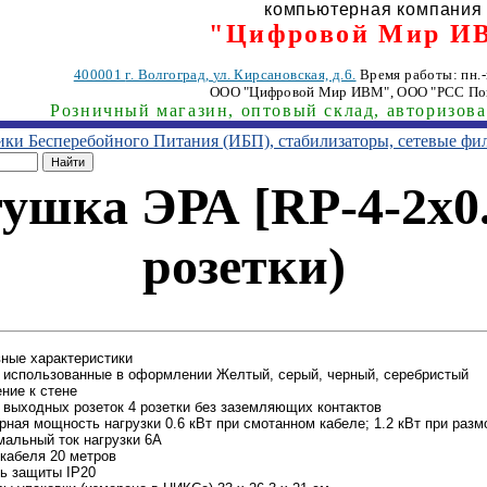
компьютерная компания
"Цифровой Мир И
400001
г. Волгоград
,
ул. Кирсановская, д.6.
Время работы: пн.-п
ООО "Цифровой Мир ИВМ"
, ООО "РСС По
Розничный магазин, оптовый склад, авторизов
ники Бесперебойного Питания (ИБП), стабилизаторы, сетевые фи
ушка ЭРА [RP-4-2x0.7
розетки)
ные характеристики
 использованные в оформлении Желтый, серый, черный, серебристый
ние к стене
 выходных розеток 4 розетки без заземляющих контактов
ная мощность нагрузки 0.6 кВт при смотанном кабеле; 1.2 кВт при раз
альный ток нагрузки 6А
кабеля 20 метров
ь защиты IP20