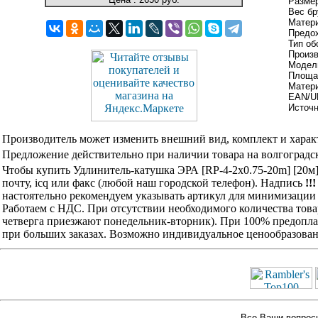
Размер
Вес бр
Матери
Предо
Тип об
Произ
Модель
Площад
Матери
EAN/U
Источ
Производитель может изменить внешний вид, комплект и харак
Предложение действительно при наличии товара на волгоградск
Чтобы купить Удлинитель-катушка ЭРА [RP-4-2x0.75-20m] [20м
почту, icq или факс (любой наш городской телефон). Надпись
!!
настоятельно рекомендуем указывать артикул для минимизации 
Работаем с НДС. При отсутствии необходимого количества това
четверга приезжают понедельник-вторник). При 100% предоплат
при больших заказах. Возможно индивидуальное ценообразован
Все Ваши вопросы