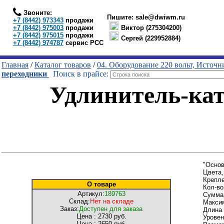
Звоните:
Пишите:
sale@dwiwm.ru
+7 (8442) 973343
продажи
+7 (8442) 975003
продажи
Виктор (275304200)
+7 (8442) 975015
продажи
Сергей (229952884)
+7 (8442) 974787
сервис РСС
Главная
/
Каталог товаров
/
04. Оборудование 220 вольт, Источ
переходники
Поиск в прайсе:
Удлинитель-кат
"Основ
Цвета,
Крепле
О товаре
Кол-во
Артикул:
189763
Суммар
Склад:
Нет на складе
Максим
Заказ:
Доступен для заказа
Длина 
Цена :
2730 руб.
Уровен
Цена :
2650 руб.