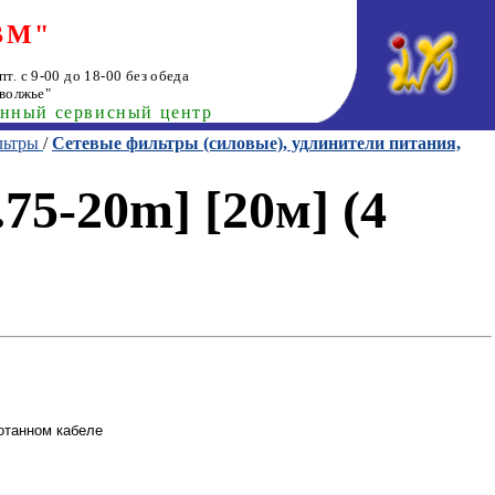
ВМ"
т. с 9-00 до 18-00 без обеда
волжье"
анный сервисный центр
льтры
/
Сетевые фильтры (силовые), удлинители питания,
5-20m] [20м] (4
мотанном кабеле