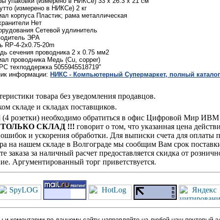
ы упаковки (измерено в НИКСе) 33 x 26.3 x 21 см
утто (измерено в НИКСе) 2 кг
ал корпуса Пластик; рама металлическая
хранители Нет
орудования Сетевой удлинитель
водитель ЭРА
 RP-4-2x0.75-20m
ь сечения проводника 2 x 0.75 мм2
ал проводника Медь (Cu, copper)
PC техподдержка 5055945518719"
ник информации:
НИКС - Компьютерный Cупермаркет, полный каталог
теристики товара без уведомления продавцов.
ом складе и складах поставщиков.
] (4 розетки) необходимо обратиться в офис Цифровой Мир ИВМ 
! ТОЛЬКО СКЛАД !!!
говорит о том, что указанная цена действ
ошибок и ускорения обработки. Для выписки счета для оплаты п
ра на нашем складе в Волгограде мы сообщим Вам срок поставки
е заказа за наличный расчет предоставляется скидка от розничн
ие. Аргументированный торг приветствуется.
 и коментарии по данному сайту направляйте на любой наш почтовый а