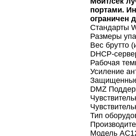
Мбит/сек лу
портами. Ин
ограничен д
Стандарты Wi
Размеры упак
Вес брутто (
DHCP-серве
Рабочая тем
Усиление ан
Защищенные
DMZ Поддер
Чувствитель
Чувствитель
Тип оборудо
Производите
Модель AC1