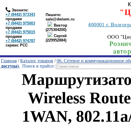
Звоните:
"Ц
+7 (8442) 973343
Пишите:
продажи
sale@dwiwm.ru
+7 (8442) 975003
400001
г. Волгогр
Виктор
продажи
(275304200)
+7 (8442) 975015
Сергей
ООО "Ци
продажи
(229952884)
+7 (8442) 974787
Рознич
сервис РСС
авто
Главная
/
Каталог товаров
/
06. Сетевое и коммуникационное об
доступа)
Поиск в прайсе:
Маршрутизатор
Wireless Rout
1WAN, 802.11a/