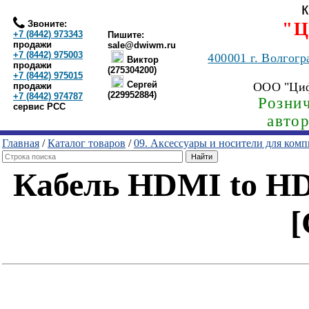
Звоните:
"Ц
+7 (8442) 973343
Пишите:
продажи
sale@dwiwm.ru
+7 (8442) 975003
400001
г. Волгогр
Виктор
продажи
(275304200)
+7 (8442) 975015
Сергей
ООО "Ци
продажи
(229952884)
+7 (8442) 974787
Рознич
сервис РСС
авто
Главная
/
Каталог товаров
/
09. Аксессуары и носители для ком
Кабель HDMI to HDM