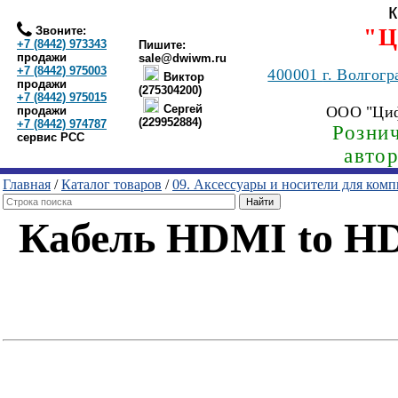
Звоните:
"Ц
+7 (8442) 973343
Пишите:
продажи
sale@dwiwm.ru
+7 (8442) 975003
400001
г. Волгогр
Виктор
продажи
(275304200)
+7 (8442) 975015
Сергей
ООО "Ци
продажи
(229952884)
+7 (8442) 974787
Рознич
сервис РСС
авто
Главная
/
Каталог товаров
/
09. Аксессуары и носители для ком
Кабель HDMI to HDM