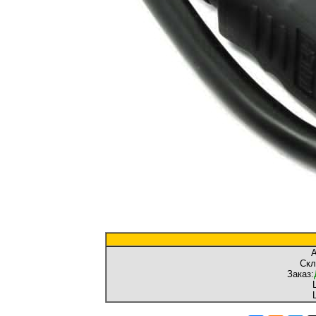
А
Скл
Заказ: