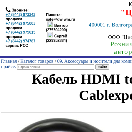
Звоните:
"Ц
+7 (8442) 973343
Пишите:
продажи
sale@dwiwm.ru
+7 (8442) 975003
400001
г. Волгогр
Виктор
продажи
(275304200)
+7 (8442) 975015
Сергей
ООО "Ци
продажи
(229952884)
+7 (8442) 974787
Рознич
сервис РСС
авто
Главная
/
Каталог товаров
/
09. Аксессуары и носители для ком
прайсе:
Кабель HDMI to
Cablexp