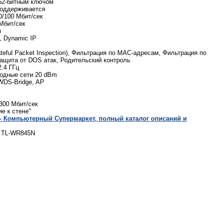
152-битным ключом
 Поддерживается
0/100 Мбит/сек
Мбит/сек
я
, Dynamic IP
ateful Packet Inspection), Фильтрация по MAC-адресам, Фильтрация по
Защита от DOS атак, Родительский контроль
.4 ГГц
одные сети 20 dBm
WDS-Bridge, AP
300 Мбит/сек
е к стене"
- Компьютерный Cупермаркет, полный каталог описаний и
: TL-WR845N