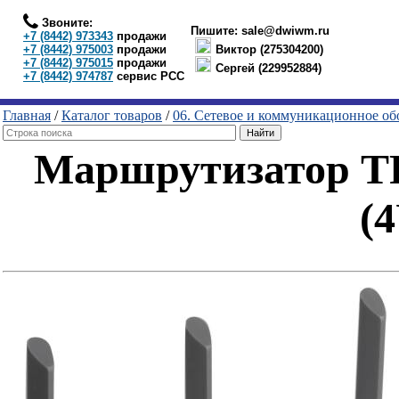
Звоните:
Пишите:
sale@dwiwm.ru
+7 (8442) 973343
продажи
+7 (8442) 975003
продажи
Виктор (275304200)
+7 (8442) 975015
продажи
Сергей (229952884)
+7 (8442) 974787
сервис РСС
Главная
/
Каталог товаров
/
06. Сетевое и коммуникационное об
Маршрутизатор TP
(