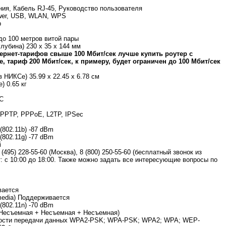
ния, Кабель RJ-45, Руководство пользователя
ower, USB, WLAN, WPS
р
о 100 метров витой пары
лубина) 230 x 35 x 144 мм
ернет-тарифов свыше 100 Мбит/сек лучше купить роутер с
, тариф 200 Мбит/сек, к примеру, будет ограничен до 100 Мбит/сек
 НИКСе) 35.99 x 22.45 x 6.78 см
) 0.65 кг
°C
PPTP, PPPoE, L2TP, IPSec
(802.11b) -87 dBm
(802.11g) -77 dBm
i
495) 228-55-60 (Москва), 8 (800) 250-55-60 (бесплатный звонок из
т: с 10:00 до 18:00. Также можно задать все интересующие вопросы по
вается
media) Поддерживается
(802.11n) -70 dBm
(Несъемная + Несъемная + Несъемная)
ности передачи данных WPA2-PSK; WPA-PSK; WPA2; WPA; WEP-