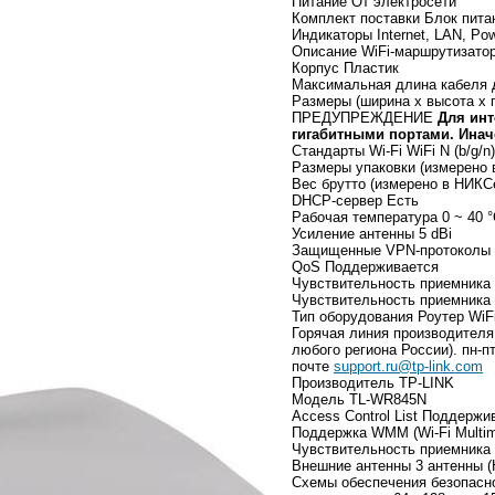
Питание От электросети
Комплект поставки Блок пита
Индикаторы Internet, LAN, P
Описание WiFi-маршрутизато
Корпус Пластик
Максимальная длина кабеля д
Размеры (ширина x высота x г
ПРЕДУПРЕЖДЕНИЕ
Для инт
гигабитными портами. Иначе
Стандарты Wi-Fi WiFi N (b/g/n)
Размеры упаковки (измерено в
Вес брутто (измерено в НИКСе
DHCP-сервер Есть
Рабочая температура 0 ~ 40 
Усиление антенны 5 dBi
Защищенные VPN-протоколы 
QoS Поддерживается
Чувствительность приемника 
Чувствительность приемника 
Тип оборудования Роутер WiF
Горячая линия производителя (
любого региона России). пн-п
почте
support.ru@tp-link.com
Производитель TP-LINK
Модель TL-WR845N
Access Control List Поддержи
Поддержка WMM (Wi-Fi Multi
Чувствительность приемника 
Внешние антенны 3 антенны 
Схемы обеспечения безопас