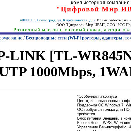
компьютерная компания
"Цифровой Мир И
400001
г. Волгоград
,
ул. Кирсановская, д.6.
Время работы: пн.-п
ООО "Цифровой Мир ИВМ"
, ООО "РСС По
Розничный магазин, оптовый склад, авторизов
орудование
/
Беспроводные сети (Wi-Fi роутеры, адаптеры, то
-LINK [TL-WR845N] 
4UTP 1000Mbps, 1WA
"Особенности корпуса
Цвета, использованные в оф
Поддержка ОС Windows 7, Win
ОС требуется только для ПО 
требуется
Блок питания Внешний, в ком
Кнопки Reset, WPS, Wi-Fi on/o
Управление Веб-интерфейс, Ч