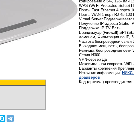
кодирование с 64-, 128- или 
WPS (Wi-Fi Protected Setup)
Порты Fast Ethernet 4 порта 1
Порты WAN 1 порт RJ-45 100 
Virtual Server Поддерживаетс
Получение IP-адреса Static IP
Поддержка IP TV Есть
Брандмауэр (Firewall) SPI (St
доменам, Фильтрация по IP, 
Частота беспроводной связи 2
Выходная мощность, беспров
Режимы, беспроводные сети 
Серия N300
VPN-сервер Да
Максимальная скорость WiFi 
Варианты крепления Креплени
Источник информации:
НИКС 
драйверов
Код (артикул) производителя