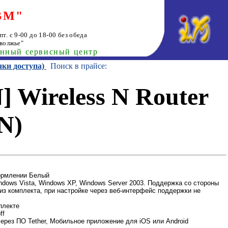
ВМ"
т. с 9-00 до 18-00 без обеда
волжье"
анный сервисный центр
чки доступа)
Поиск в прайсе:
Wireless N Router
N)
ормлении Белый
dows Vista, Windows XP, Windows Server 2003. Поддержка со стороны
из комплекта, при настройке через веб-интерфейс поддержки не
плекте
ff
ерез ПО Tether, Мобильное приложение для iOS или Android