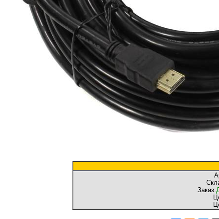
А
Скл
Заказ:
Ц
Ц