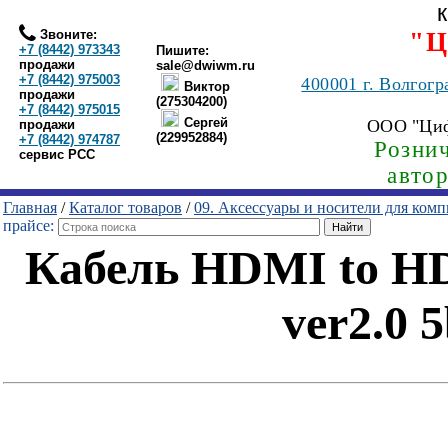
Звоните:
"Ц
+7 (8442) 973343
Пишите:
продажи
sale@dwiwm.ru
+7 (8442) 975003
400001
г. Волгогр
Виктор
продажи
(275304200)
+7 (8442) 975015
Сергей
ООО "Ци
продажи
(229952884)
+7 (8442) 974787
Рознич
сервис РСС
авто
Главная
/
Каталог товаров
/
09. Аксессуары и носители для ком
прайсе:
Кабель HDMI to HD
ver2.0 