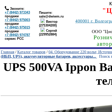
Звоните:
"Ц
+7 (8442) 973343
Пишите:
продажи
sale@dwiwm.ru
+7 (8442) 975003
400001
г. Волгогр
Виктор
продажи
(275304200)
+7 (8442) 975015
Сергей
ООО "Ци
продажи
(229952884)
+7 (8442) 974787
Рознич
сервис РСС
авто
Главная
/
Каталог товаров
/
04. Оборудование 220 вольт, Источ
(ИБП, UPS), аккумуляторные батареи, аксессуары...
Поиск в
UPS 500VA Ippon B
те