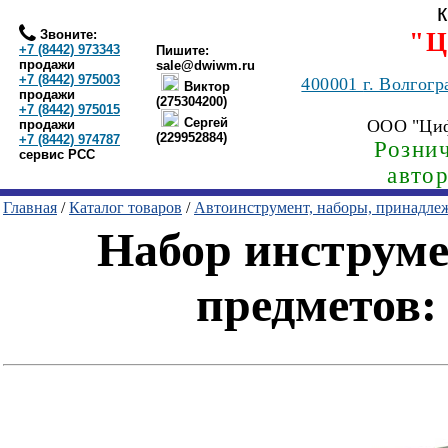
Звоните:
"Ц
+7 (8442) 973343
Пишите:
продажи
sale@dwiwm.ru
+7 (8442) 975003
400001
г. Волгогр
Виктор
продажи
(275304200)
+7 (8442) 975015
Сергей
ООО "Ци
продажи
(229952884)
+7 (8442) 974787
Рознич
сервис РСС
авто
Главная
/
Каталог товаров
/
Автоинструмент, наборы, принадле
Набор инструме
предметов: