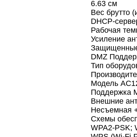
6.63 см
Вес брутто (
DHCP-серве
Рабочая тем
Усиление ан
Защищенные
DMZ Поддер
Тип оборудо
Производит
Модель AC1
Поддержка 
Внешние ант
Несъемная 
Схемы обесп
WPA2-PSK;
WPS (Wi-Fi 