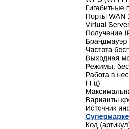
Гигабитные п
Порты WAN 1
Virtual Serv
Получение IP
Брандмауэр (
Частота бесп
Выходная мо
Режимы, бес
Работа в нес
ГГц)
Максимальна
Варианты кр
Источник и
Cупермарке
Код (артику