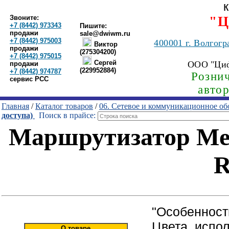
Звоните:
"Ц
+7 (8442) 973343
Пишите:
продажи
sale@dwiwm.ru
+7 (8442) 975003
400001
г. Волгогр
Виктор
продажи
(275304200)
+7 (8442) 975015
Сергей
ООО "Ци
продажи
(229952884)
+7 (8442) 974787
Рознич
сервис РСС
авто
Главная
/
Каталог товаров
/
06. Сетевое и коммуникационное об
доступа)
Поиск в прайсе:
Маршрутизатор Mer
R
"Особенност
Цвета, испо
О товаре