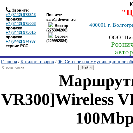
Звоните:
"Ц
+7 (8442) 973343
Пишите:
продажи
sale@dwiwm.ru
+7 (8442) 975003
400001
г. Волгогр
Виктор
продажи
(275304200)
+7 (8442) 975015
Сергей
ООО "Ци
продажи
(229952884)
+7 (8442) 974787
Рознич
сервис РСС
авто
Главная
/
Каталог товаров
/
06. Сетевое и коммуникационное об
Маршрути
VR300]Wireless 
100Mbps