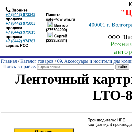
Звоните:
"Ц
+7 (8442) 973343
Пишите:
продажи
sale@dwiwm.ru
+7 (8442) 975003
400001
г. Волгогр
Виктор
продажи
(275304200)
+7 (8442) 975015
Сергей
ООО "Ци
продажи
(229952884)
+7 (8442) 974787
Рознич
сервис РСС
авто
Главная
/
Каталог товаров
/
09. Аксессуары и носители для ком
Поиск в прайсе:
Ленточный картр
LTO-
Производитель: HPE
Код (артикул) производ
О товаре