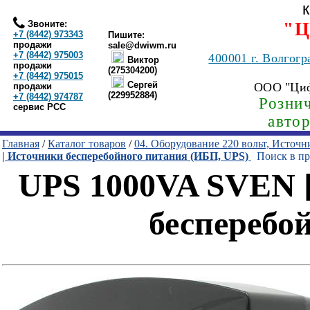
Звоните:
"Ц
+7 (8442) 973343
Пишите:
продажи
sale@dwiwm.ru
+7 (8442) 975003
400001
г. Волгогр
Виктор
продажи
(275304200)
+7 (8442) 975015
Сергей
ООО "Ци
продажи
(229952884)
+7 (8442) 974787
Рознич
сервис РСС
авто
Главная
/
Каталог товаров
/
04. Оборудование 220 вольт, Источ
| Источники бесперебойного питания (ИБП, UPS)
Поиск в пр
UPS 1000VA SVEN 
бесперебо