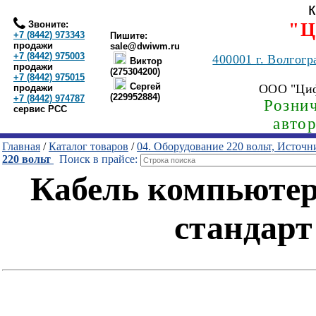
Звоните:
"Ц
+7 (8442) 973343
Пишите:
продажи
sale@dwiwm.ru
+7 (8442) 975003
400001
г. Волгогр
Виктор
продажи
(275304200)
+7 (8442) 975015
Сергей
ООО "Ци
продажи
(229952884)
+7 (8442) 974787
Рознич
сервис РСС
авто
Главная
/
Каталог товаров
/
04. Оборудование 220 вольт, Источ
220 вольт
Поиск в прайсе:
Кабель компьютер 
стандарт