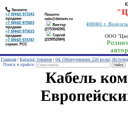
Звоните:
"Ц
+7 (8442) 973343
Пишите:
продажи
sale@dwiwm.ru
+7 (8442) 975003
400001
г. Волгогр
Виктор
продажи
(275304200)
+7 (8442) 975015
Сергей
ООО "Ци
продажи
(229952884)
+7 (8442) 974787
Рознич
сервис РСС
авто
Главная
/
Каталог товаров
/
04. Оборудование 220 вольт, Источ
Поиск в прайсе:
Кабель ком
Европейский