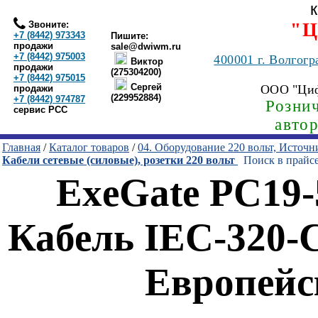
Звоните:
"Ц
+7 (8442) 973343
Пишите:
продажи
sale@dwiwm.ru
+7 (8442) 975003
400001
г. Волгогр
Виктор
продажи
(275304200)
+7 (8442) 975015
Сергей
ООО "Ци
продажи
(229952884)
+7 (8442) 974787
Рознич
сервис РСС
авто
Главная
/
Каталог товаров
/
04. Оборудование 220 вольт, Источ
Кабели сетевые (силовые), розетки 220 вольт
Поиск в прайс
ExeGate PC19-
Кабель IEC-320-C
Европейс