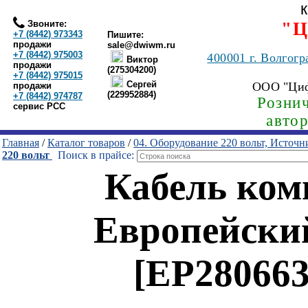
Звоните:
"Ц
+7 (8442) 973343
Пишите:
продажи
sale@dwiwm.ru
+7 (8442) 975003
400001
г. Волгогр
Виктор
продажи
(275304200)
+7 (8442) 975015
Сергей
ООО "Ци
продажи
(229952884)
+7 (8442) 974787
Рознич
сервис РСС
авто
Главная
/
Каталог товаров
/
04. Оборудование 220 вольт, Источ
220 вольт
Поиск в прайсе:
Кабель ком
Европейский
[EP280663