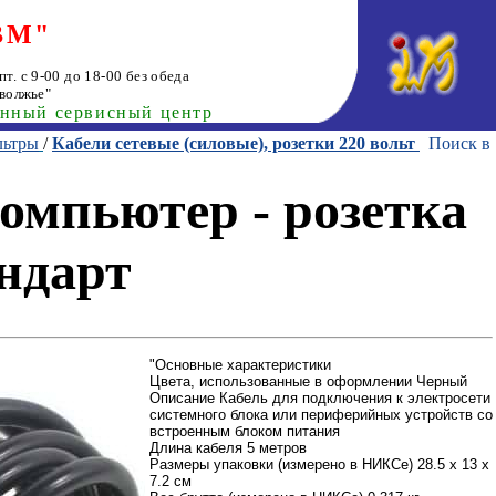
ВМ"
т. с 9-00 до 18-00 без обеда
волжье"
анный сервисный центр
льтры
/
Кабели сетевые (силовые), розетки 220 вольт
Поиск в
омпьютер - розетка
ндарт
"Основные характеристики
Цвета, использованные в оформлении Черный
Описание Кабель для подключения к электросети
системного блока или периферийных устройств со
встроенным блоком питания
Длина кабеля 5 метров
Размеры упаковки (измерено в НИКСе) 28.5 x 13 x
7.2 см