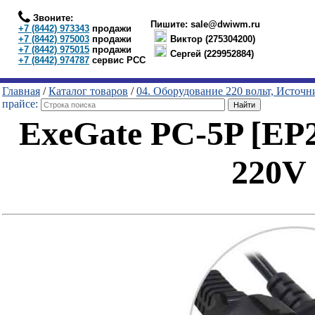
Звоните:
Пишите:
sale@dwiwm.ru
+7 (8442) 973343
продажи
+7 (8442) 975003
продажи
Виктор (275304200)
+7 (8442) 975015
продажи
Сергей (229952884)
+7 (8442) 974787
сервис РСС
Главная
/
Каталог товаров
/
04. Оборудование 220 вольт, Источ
прайсе:
ExeGate PC-5P [EP
220V