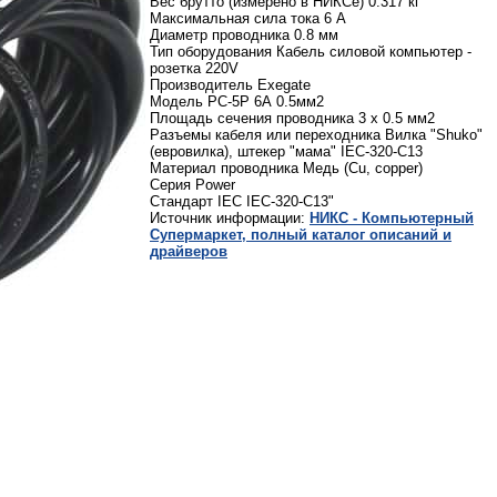
Вес брутто (измерено в НИКСе) 0.317 кг
Максимальная сила тока 6 А
Диаметр проводника 0.8 мм
Тип оборудования Кабель силовой компьютер -
розетка 220V
Производитель Exegate
Модель PC-5P 6А 0.5мм2
Площадь сечения проводника 3 x 0.5 мм2
Разъемы кабеля или переходника Вилка "Shuko"
(евровилка), штекер "мама" IEC-320-C13
Материал проводника Медь (Cu, copper)
Серия Power
Стандарт IEC IEC-320-C13"
Источник информации:
НИКС - Компьютерный
Cупермаркет, полный каталог описаний и
драйверов