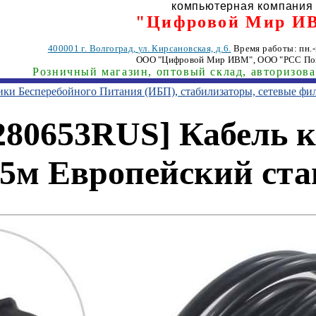
компьютерная компания
"Цифровой Мир И
400001
г. Волгоград
,
ул. Кирсановская, д.6.
Время работы: пн.-п
ООО "Цифровой Мир ИВМ"
, ООО "РСС По
Розничный магазин, оптовый склад, авторизов
ники Бесперебойного Питания (ИБП), стабилизаторы, сетевые фи
280653RUS] Кабель к
 5м Европейский ста