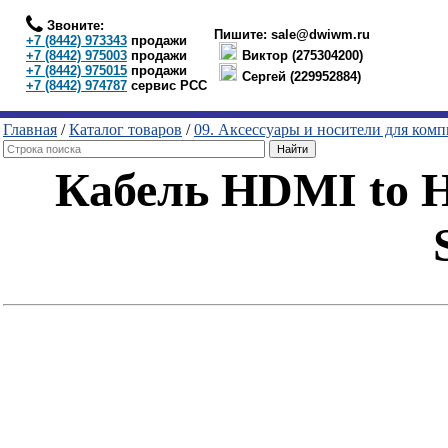
Звоните:
Пишите:
sale@dwiwm.ru
+7 (8442) 973343
продажи
+7 (8442) 975003
продажи
Виктор (275304200)
+7 (8442) 975015
продажи
Сергей (229952884)
+7 (8442) 974787
сервис РСС
Главная
/
Каталог товаров
/
09. Аксессуары и носители для ком
Кабель HDMI to H