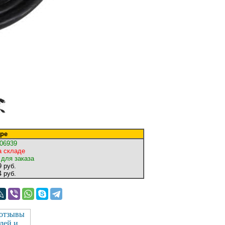
ре
06939
а складе
 для заказа
 руб.
 руб.