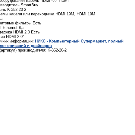
оборудования Кабель HDMI <-> HDMI
изводитель SmartBuy
ль K-352-20-2
ъемы кабеля или переходника HDMI 19M, HDMI 19M
Да
ритовые фильтры Есть
 Ethernet Да
ержка HDMI 2.0 Есть
ия HDMI 2.0"
очник информации:
НИКС - Компьютерный Cупермаркет, полный
алог описаний и драйверов
(артикул) производителя: K-352-20-2