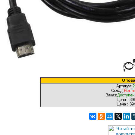
О това
Артикул:
2
Склад:
Нет н
Заказ:
Доступен
Цена :
399
Цена :
394