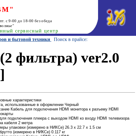
ВМ"
т. с 9-00 до 18-00 без обеда
волжье"
анный сервисный центр
ров и бытовой техники
Поиск в прайсе:
2 фильтра) ver2.0
]
овные характеристики
а, использованные в оформлении Черный
ание Кабель для подключения HDMI монитора к разъему HDMI
еокарты
для подключения плеера с выходом HDMI ко входу HDMI телевизора
а кабеля 2 метра
еры упаковки (измерено в НИКСе) 26.3 x 22.7 x 1.5 см
брутто (измерено в НИКСе) 0.117 кг