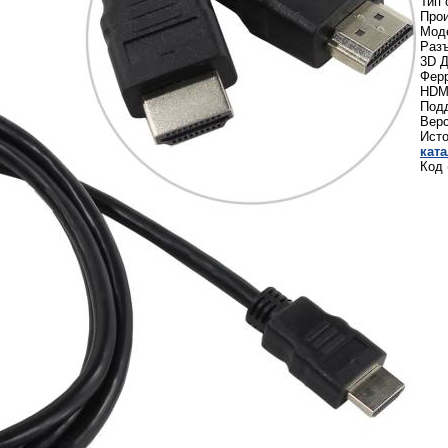
Тип 
Про
Моде
Раз
3D 
Фер
HDMI
Подд
Верс
Ист
кат
Код 