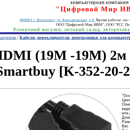
компьютерная компания
"Цифровой Мир И
400001
г. Волгоград
,
ул. Кирсановская, д.6.
Время работы: пн.-п
ООО "Цифровой Мир ИВМ"
, ООО "РСС По
Розничный магазин, оптовый склад, авторизов
пьютеров
/
Кабели, переключатели, переходники для компьюте
DMI (19M -19M) 2м (
Smartbuy [K-352-20-2
"Осн
Цвет
Опис
вид
или 
Длин
Разм
Вес 