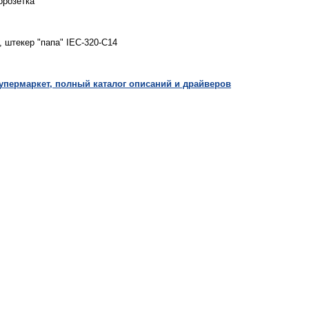
орозетка
 штекер "папа" IEC-320-C14
пермаркет, полный каталог описаний и драйверов