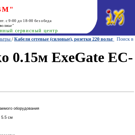
ВМ"
т. с 9-00 до 18-00 без обеда
волжье"
анный сервисный центр
льтры
/
Кабели сетевые (силовые), розетки 220 вольт
Поиск в
o 0.15м ExeGate EC-
аемого оборудования
 5.5 см