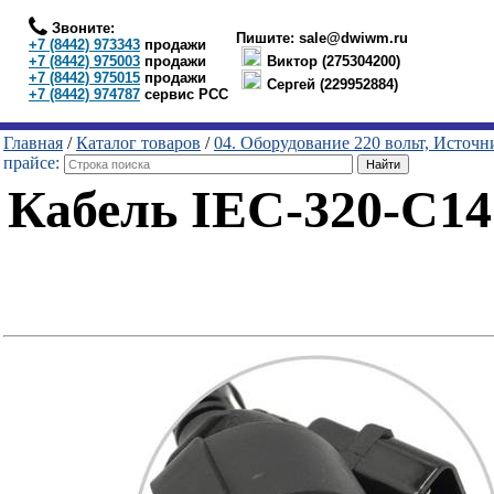
Звоните:
Пишите:
sale@dwiwm.ru
+7 (8442) 973343
продажи
+7 (8442) 975003
продажи
Виктор (275304200)
+7 (8442) 975015
продажи
Сергей (229952884)
+7 (8442) 974787
сервис РСС
Главная
/
Каталог товаров
/
04. Оборудование 220 вольт, Источ
прайсе:
Кабель IEC-320-C14