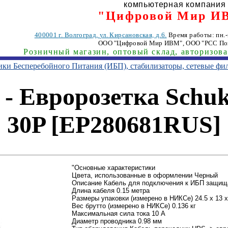
компьютерная компания
"Цифровой Мир И
400001
г. Волгоград
,
ул. Кирсановская, д.6.
Время работы: пн.-п
ООО "Цифровой Мир ИВМ"
, ООО "РСС По
Розничный магазин, оптовый склад, авторизов
ники Бесперебойного Питания (ИБП), стабилизаторы, сетевые фи
 - Евророзетка Schuk
30P [EP280681RUS]
"Основные характеристики
Цвета, использованные в оформлении Черный
Описание Кабель для подключения к ИБП защищ
Длина кабеля 0.15 метра
Размеры упаковки (измерено в НИКСе) 24.5 x 13 x
Вес брутто (измерено в НИКСе) 0.136 кг
Максимальная сила тока 10 А
Диаметр проводника 0.98 мм