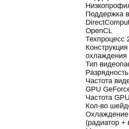
Низкопрофил
Поддержка в
DirectCompu
OpenCL
Техпроцесс 
Конструкция
охлаждения
Тип видеоп
Разрядность
Частота вид
GPU GeForc
Частота GPU
Кол-во шейд
Охлаждение 
(радиатор +