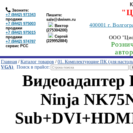
Звоните:
"Ц
+7 (8442) 973343
Пишите:
продажи
sale@dwiwm.ru
+7 (8442) 975003
400001
г. Волгогр
Виктор
продажи
(275304200)
+7 (8442) 975015
Сергей
ООО "Ци
продажи
(229952884)
+7 (8442) 974787
Рознич
сервис РСС
авто
Главная
/
Каталог товаров
/
01. Комплектующие ПК (для настол
VGA)
Поиск в прайсе:
Видеоадаптер
Ninja NK75N
Sub+DVI+HDMI 