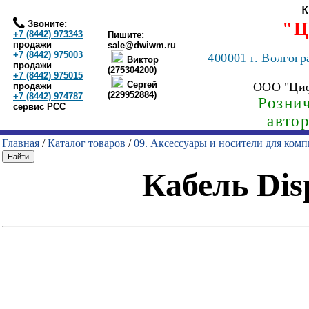
Звоните:
"Ц
+7 (8442) 973343
Пишите:
продажи
sale@dwiwm.ru
+7 (8442) 975003
400001
г. Волгогр
Виктор
продажи
(275304200)
+7 (8442) 975015
Сергей
ООО "Ци
продажи
(229952884)
+7 (8442) 974787
Рознич
сервис РСС
авто
Главная
/
Каталог товаров
/
09. Аксессуары и носители для ком
Кабель Dis